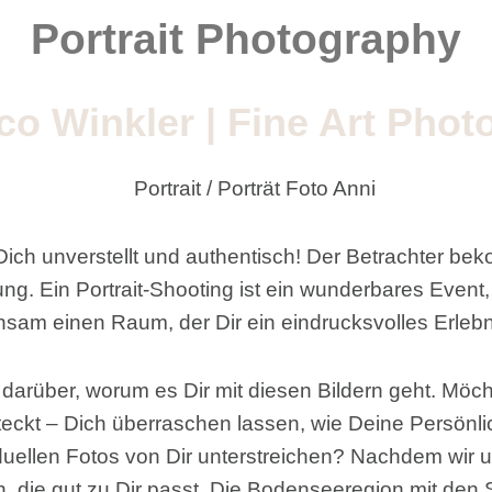
Portrait Photography
o Winkler | Fine Art Pho
 Dich unverstellt und authentisch! Der Betrachter b
erung. Ein Portrait-Shooting ist ein wunderbares Even
nsam einen Raum, der Dir ein eindrucksvolles Erlebn
darüber, worum es Dir mit diesen Bildern geht. Mö
steckt – Dich überraschen lassen, wie Deine Persönl
duellen Fotos von Dir unterstreichen? Nachdem wir u
 die gut zu Dir passt. Die Bodenseeregion mit den 